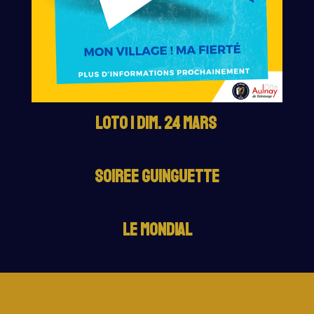
loto | Dim. 24 mars
Soiree Guinguette
LE MONDIAL